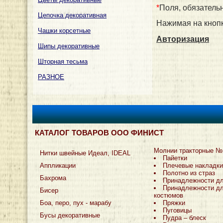
*
Поля, обязатель
Цепочка декоративная
Нажимая на кнопк
Чашки корсетные
Авторизация
Шипы декоративные
Шторная тесьма
РАЗНОЕ
КАТАЛОГ ТОВАРОВ ООО ФИНИСТ
Молнии тракторные №
Нитки швейные Идеал, IDEAL
Пайетки
Аппликации
Плечевые накладки
Полотно из страз
Бахрома
Принадлежности д
Принадлежности дл
Бисер
костюмов
Боа, перо, пух - марабу
Пряжки
Пуговицы
Бусы декоративные
Пудра – блеск