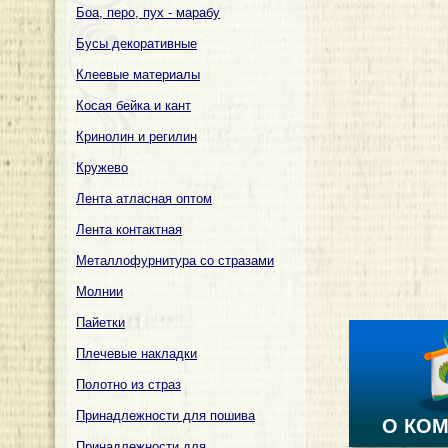
Боа, перо, пух - марабу
Бусы декоративные
Клеевые материалы
Косая бейка и кант
Кринолин и регилин
Кружево
Лента атласная оптом
Лента контактная
Металлофурнитура со стразами
Молнии
Пайетки
Плечевые накладки
Полотно из страз
Принадлежности для пошива
О КО
Принадлежности для