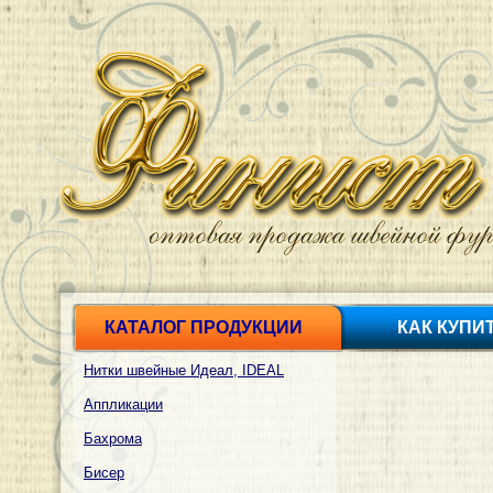
КАТАЛОГ ПРОДУКЦИИ
КАК КУПИ
Нитки швейные Идеал, IDEAL
Аппликации
Бахрома
Бисер