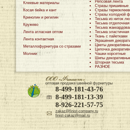
Репсовая лента
Клеевые материалы
Стразы пришивные
Косая бейка и кант
Стразы термоклеев
Стразы холодной ф
Кринолин и регилин
Тесьма из ниток лю
Тесьма отделочная
Кружево
Тесьма жаккардова
Лента атласная оптом
Тесьма эластичная
Ткань с пайетками
Лента контактная
Украшения декорат
Цветы декоративны
Металлофурнитура со стразами
Цепочка декоратив
Молнии
Чашки корсетные
Шипы декоративны
Шторная тесьма
РАЗНОЕ
оптовая продажа швейной фурнитуры
8-499-181-43-76
8-499-181-13-39
8-926-221-57-75
zakaz@finist-company.ru
finist-zakaz@mail.ru