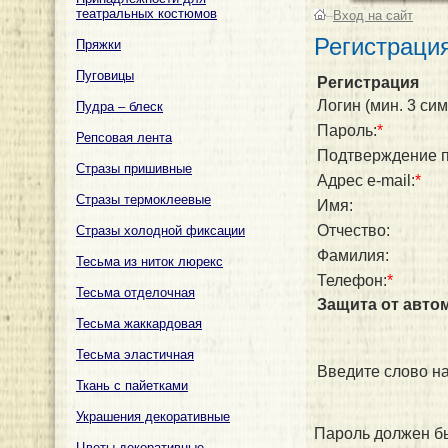
театральных костюмов
–
Вход на сайт
Регистраци
Пряжки
Пуговицы
Регистрация
Логин (мин. 3 сим
Пудра – блеск
Пароль:
*
Репсовая лента
Подтверждение п
Стразы пришивные
Адрес e-mail:
*
Стразы термоклеевые
Имя:
Отчество:
Стразы холодной фиксации
Фамилия:
Тесьма из ниток люрекс
Телефон:
*
Тесьма отделочная
Защита от авто
Тесьма жаккардовая
Тесьма эластичная
Введите слово на
Ткань с пайетками
Украшения декоративные
Пароль должен бы
Цветы декоративные