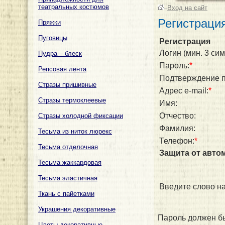
театральных костюмов
–
Вход на сайт
Регистраци
Пряжки
Пуговицы
Регистрация
Логин (мин. 3 сим
Пудра – блеск
Пароль:
*
Репсовая лента
Подтверждение п
Стразы пришивные
Адрес e-mail:
*
Стразы термоклеевые
Имя:
Отчество:
Стразы холодной фиксации
Фамилия:
Тесьма из ниток люрекс
Телефон:
*
Тесьма отделочная
Защита от авто
Тесьма жаккардовая
Тесьма эластичная
Введите слово на
Ткань с пайетками
Украшения декоративные
Пароль должен бы
Цветы декоративные