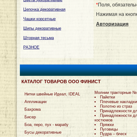
*
Поля, обязатель
Цепочка декоративная
Нажимая на кнопк
Чашки корсетные
Авторизация
Шипы декоративные
Шторная тесьма
РАЗНОЕ
КАТАЛОГ ТОВАРОВ ООО ФИНИСТ
Молнии тракторные №
Нитки швейные Идеал, IDEAL
Пайетки
Аппликации
Плечевые накладки
Полотно из страз
Бахрома
Принадлежности д
Принадлежности дл
Бисер
костюмов
Боа, перо, пух - марабу
Пряжки
Пуговицы
Бусы декоративные
Пудра – блеск