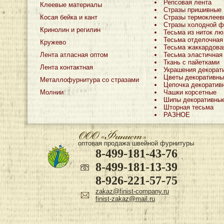
Репсовая лента
Клеевые материалы
Стразы пришивные
Косая бейка и кант
Стразы термоклеев
Стразы холодной ф
Кринолин и регилин
Тесьма из ниток лю
Тесьма отделочная
Кружево
Тесьма жаккардова
Лента атласная оптом
Тесьма эластичная
Ткань с пайетками
Лента контактная
Украшения декорат
Цветы декоративны
Металлофурнитура со стразами
Цепочка декоратив
Молнии
Чашки корсетные
Шипы декоративны
Шторная тесьма
РАЗНОЕ
оптовая продажа швейной фурнитуры
8-499-181-43-76
8-499-181-13-39
8-926-221-57-75
zakaz@finist-company.ru
finist-zakaz@mail.ru