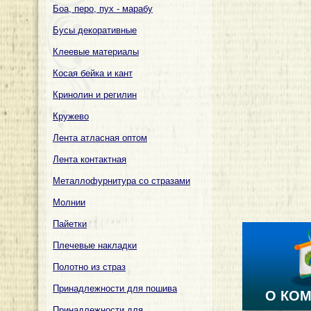
Боа, перо, пух - марабу
Бусы декоративные
Клеевые материалы
Косая бейка и кант
Кринолин и регилин
Кружево
Лента атласная оптом
Лента контактная
Металлофурнитура со стразами
Молнии
Пайетки
Плечевые накладки
Полотно из страз
Принадлежности для пошива
О КО
Принадлежности для