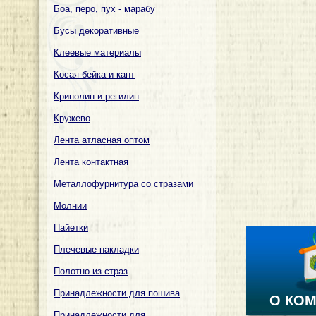
Боа, перо, пух - марабу
Бусы декоративные
Клеевые материалы
Косая бейка и кант
Кринолин и регилин
Кружево
Лента атласная оптом
Лента контактная
Металлофурнитура со стразами
Молнии
Пайетки
Плечевые накладки
Полотно из страз
Принадлежности для пошива
О КО
Принадлежности для