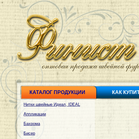
КАТАЛОГ ПРОДУКЦИИ
КАК КУПИ
Нитки швейные Идеал, IDEAL
Аппликации
Бахрома
Бисер