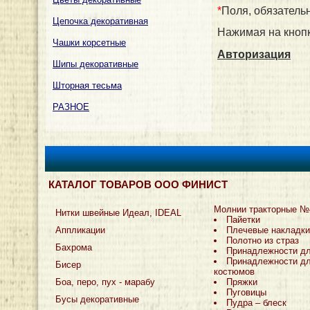
*
Поля, обязатель
Цепочка декоративная
Нажимая на кнопк
Чашки корсетные
Авторизация
Шипы декоративные
Шторная тесьма
РАЗНОЕ
КАТАЛОГ ТОВАРОВ ООО ФИНИСТ
Молнии тракторные №
Нитки швейные Идеал, IDEAL
Пайетки
Аппликации
Плечевые накладки
Полотно из страз
Бахрома
Принадлежности д
Принадлежности дл
Бисер
костюмов
Боа, перо, пух - марабу
Пряжки
Пуговицы
Бусы декоративные
Пудра – блеск