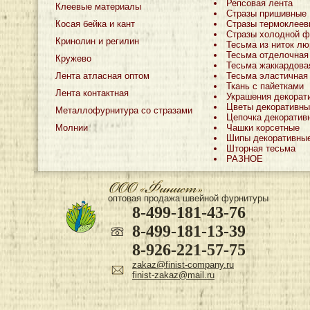
Репсовая лента
Клеевые материалы
Стразы пришивные
Косая бейка и кант
Стразы термоклеев
Стразы холодной ф
Кринолин и регилин
Тесьма из ниток лю
Тесьма отделочная
Кружево
Тесьма жаккардова
Лента атласная оптом
Тесьма эластичная
Ткань с пайетками
Лента контактная
Украшения декорат
Цветы декоративны
Металлофурнитура со стразами
Цепочка декоратив
Молнии
Чашки корсетные
Шипы декоративны
Шторная тесьма
РАЗНОЕ
оптовая продажа швейной фурнитуры
8-499-181-43-76
8-499-181-13-39
8-926-221-57-75
zakaz@finist-company.ru
finist-zakaz@mail.ru