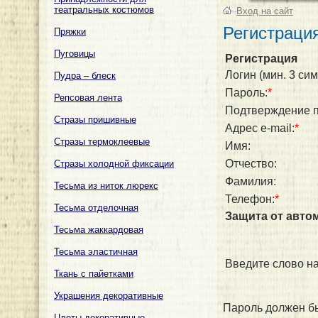
театральных костюмов
–
Вход на сайт
Регистраци
Пряжки
Пуговицы
Регистрация
Логин (мин. 3 сим
Пудра – блеск
Пароль:
*
Репсовая лента
Подтверждение п
Стразы пришивные
Адрес e-mail:
*
Стразы термоклеевые
Имя:
Отчество:
Стразы холодной фиксации
Фамилия:
Тесьма из ниток люрекс
Телефон:
*
Тесьма отделочная
Защита от авто
Тесьма жаккардовая
Тесьма эластичная
Введите слово на
Ткань с пайетками
Украшения декоративные
Пароль должен бы
Цветы декоративные