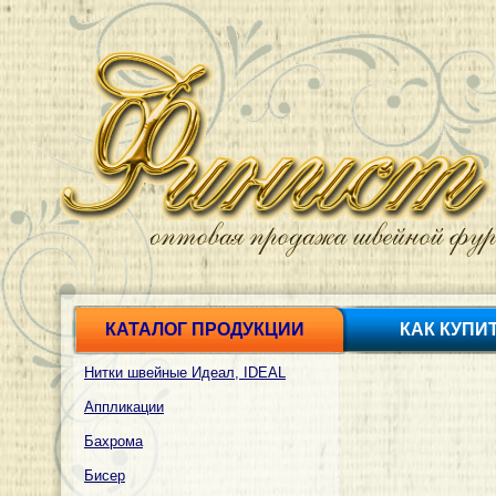
КАТАЛОГ ПРОДУКЦИИ
КАК КУПИ
Нитки швейные Идеал, IDEAL
Аппликации
Бахрома
Бисер