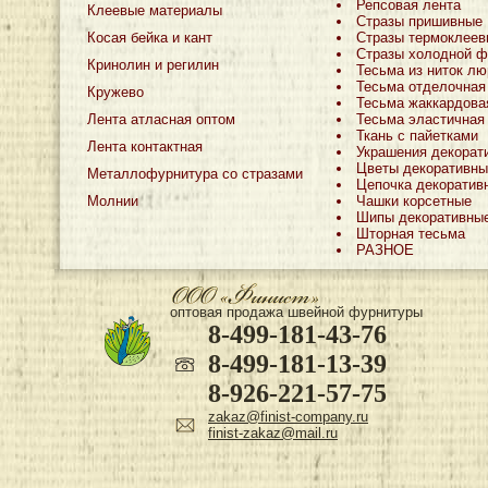
Репсовая лента
Клеевые материалы
Стразы пришивные
Косая бейка и кант
Стразы термоклеев
Стразы холодной ф
Кринолин и регилин
Тесьма из ниток лю
Тесьма отделочная
Кружево
Тесьма жаккардова
Лента атласная оптом
Тесьма эластичная
Ткань с пайетками
Лента контактная
Украшения декорат
Цветы декоративны
Металлофурнитура со стразами
Цепочка декоратив
Молнии
Чашки корсетные
Шипы декоративны
Шторная тесьма
РАЗНОЕ
оптовая продажа швейной фурнитуры
8-499-181-43-76
8-499-181-13-39
8-926-221-57-75
zakaz@finist-company.ru
finist-zakaz@mail.ru