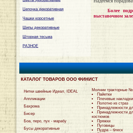
Надеемся порадоват
Цепочка декоративная
Более под
выставочном зале
Чашки корсетные
Шипы декоративные
Шторная тесьма
РАЗНОЕ
КАТАЛОГ ТОВАРОВ ООО ФИНИСТ
Молнии тракторные №
Нитки швейные Идеал, IDEAL
Пайетки
Аппликации
Плечевые накладки
Полотно из страз
Бахрома
Принадлежности д
Принадлежности дл
Бисер
костюмов
Боа, перо, пух - марабу
Пряжки
Пуговицы
Бусы декоративные
Пудра – блеск