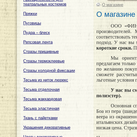
театральных костюмов
–
О магазине
О магазине
Пряжки
Пуговицы
ООО «ФИНИ
производителей. 
Пудра – блеск
соответствовать т
Репсовая лента
подход. У нас вы 
короткие сроки.
П
Стразы пришивные
Мы ориенти
Стразы термоклеевые
предлагаем только
по желанию покуп
Стразы холодной фиксации
сможете рассчиты
льготные условия 
Тесьма из ниток люрекс
Тесьма отделочная
У нас вы с
полиэстер).
Тесьма жаккардовая
Основная сп
Тесьма эластичная
Боа из пера (шанде
веера из окрашенн
Ткань с пайетками
итальянских дизай
Украшения декоративные
низкая цена. Страз
Цветы декоративные