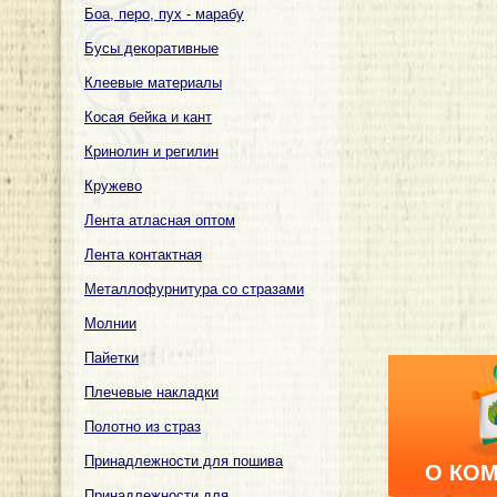
Боа, перо, пух - марабу
Бусы декоративные
Клеевые материалы
Косая бейка и кант
Кринолин и регилин
Кружево
Лента атласная оптом
Лента контактная
Металлофурнитура со стразами
Молнии
Пайетки
Плечевые накладки
Полотно из страз
Принадлежности для пошива
О КО
Принадлежности для