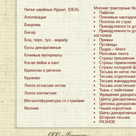
Молнии тракторные №
Нитки швейные Идеал, IDEAL
Пайетки
Аппликации
Плечевые накладки
Полотно из страз
Бахрома
Принадлежности д
Принадлежности дл
Бисер
костюмов
Боа, перо, пух - марабу
Пряжки
Пуговицы
Бусы декоративные
Пудра – блеск
Репсовая лента
Клеевые материалы
Стразы пришивные
Косая бейка и кант
Стразы термоклеев
Стразы холодной ф
Кринолин и регилин
Тесьма из ниток лю
Тесьма отделочная
Кружево
Тесьма жаккардова
Лента атласная оптом
Тесьма эластичная
Ткань с пайетками
Лента контактная
Украшения декорат
Цветы декоративны
Металлофурнитура со стразами
Цепочка декоратив
Молнии
Чашки корсетные
Шипы декоративны
Шторная тесьма
РАЗНОЕ