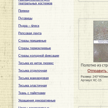
театральных костюмов
Пряжки
Пуговицы
Пудра – блеск
Репсовая лента
Стразы пришивные
Стразы термоклеевые
Стразы холодной фиксации
Тесьма из ниток люрекс
Полотно из стр
Тесьма отделочная
Размер: 240*400мм
Тесьма жаккардовая
Артикул: КС-15
Тесьма эластичная
Ткань с пайетками
Украшения декоративные
Цветы декоративные