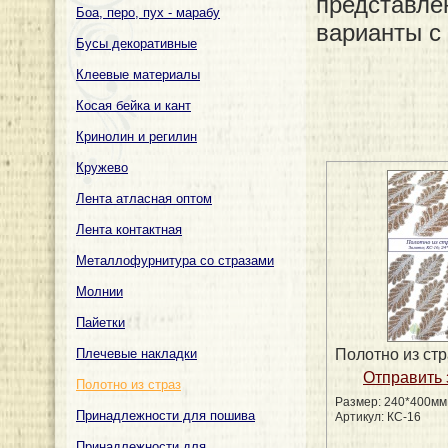
представле
Боа, перо, пух - марабу
варианты с 
Бусы декоративные
Клеевые материалы
Косая бейка и кант
Кринолин и регилин
Кружево
Лента атласная оптом
Лента контактная
Металлофурнитура со стразами
Молнии
Пайетки
Плечевые накладки
Полотно из стр
Полотно из страз
Размер: 240*400мм
Принадлежности для пошива
Артикул: КС-16
Принадлежности для