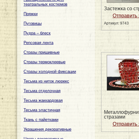
театральных костюмов
Застежка со с
Пряжки
Пуговицы
Артикул: 9743
Пудра – блеск
Репсовая лента
Стразы пришивные
Стразы термоклеевые
Стразы холодной фиксации
Тесьма из ниток люрекс
Тесьма отделочная
Тесьма жаккардовая
Тесьма эластичная
Металлофурни
стразами
Ткань с пайетками
Украшения декоративные
Цветы декоративные