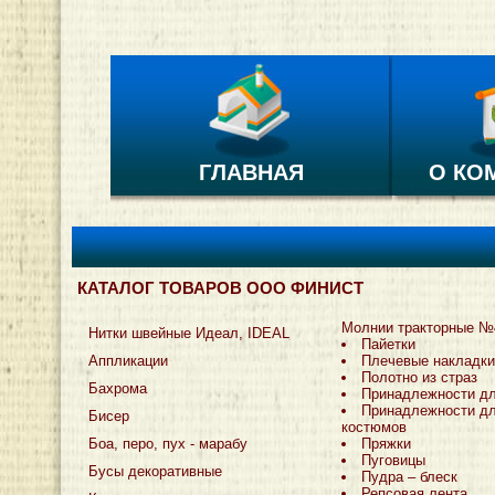
ГЛАВНАЯ
О КО
КАТАЛОГ ТОВАРОВ ООО ФИНИСТ
Молнии тракторные №
Нитки швейные Идеал, IDEAL
Пайетки
Аппликации
Плечевые накладки
Полотно из страз
Бахрома
Принадлежности д
Принадлежности дл
Бисер
костюмов
Боа, перо, пух - марабу
Пряжки
Пуговицы
Бусы декоративные
Пудра – блеск
Репсовая лента