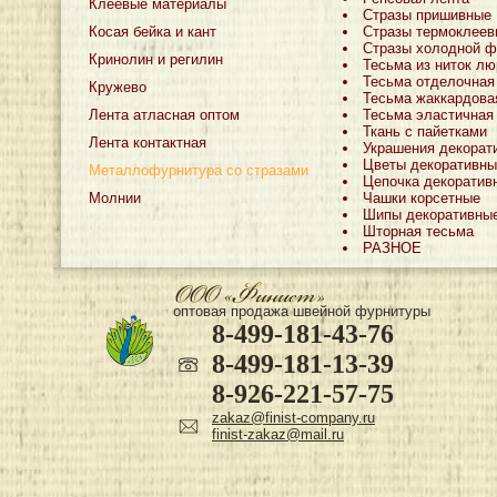
Клеевые материалы
Стразы пришивные
Косая бейка и кант
Стразы термоклеев
Стразы холодной ф
Кринолин и регилин
Тесьма из ниток лю
Тесьма отделочная
Кружево
Тесьма жаккардова
Лента атласная оптом
Тесьма эластичная
Ткань с пайетками
Лента контактная
Украшения декорат
Цветы декоративны
Металлофурнитура со стразами
Цепочка декоратив
Молнии
Чашки корсетные
Шипы декоративны
Шторная тесьма
РАЗНОЕ
оптовая продажа швейной фурнитуры
8-499-181-43-76
8-499-181-13-39
8-926-221-57-75
zakaz@finist-company.ru
finist-zakaz@mail.ru