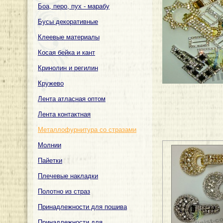
Боа, перо, пух - марабу
Бусы декоративные
Клеевые материалы
Косая бейка и кант
Кринолин и регилин
Кружево
Лента атласная оптом
Лента контактная
Металлофурнитура со стразами
Молнии
Пайетки
Плечевые накладки
Полотно из страз
Принадлежности для пошива
Принадлежности для