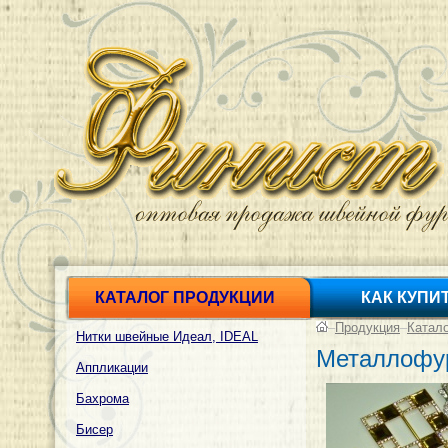
КАТАЛОГ ПРОДУКЦИИ
КАК КУПИ
–
Продукция
–
Катал
Нитки швейные Идеал, IDEAL
Металлофур
Аппликации
Бахрома
Бисер