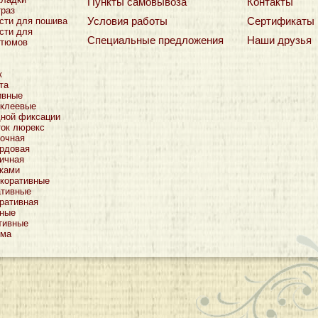
Пункты самовывоза
Контакты
траз
Условия работы
Сертификаты
сти для пошива
сти для
Специальные предложения
Наши друзья
стюмов
к
та
ивные
оклеевые
дной фиксации
ток люрекс
очная
рдовая
ичная
тками
коративные
ативные
ративная
тные
тивные
ьма