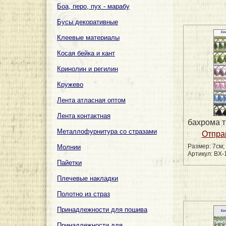
Боа, перо, пух - марабу
Бусы декоративные
Клеевые материалы
Косая бейка и кант
Кринолин и регилин
Кружево
Лента атласная оптом
Лента контактная
бахрома 
Металлофурнитура со стразами
Размер: 7см;
Молнии
Артикул: BX-
Пайетки
Плечевые накладки
Полотно из страз
Принадлежности для пошива
Принадлежности для