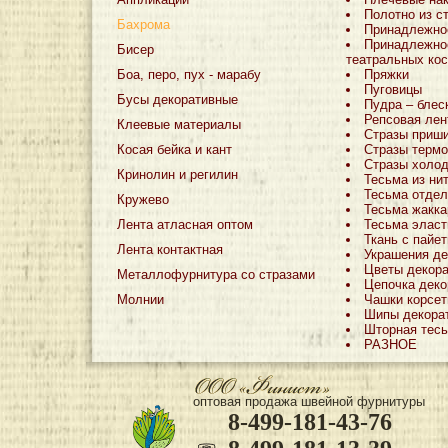
Полотно из с
Бахрома
Принадлежно
Принадлежно
Бисер
театральных ко
Боа, перо, пух - марабу
Пряжки
Пуговицы
Бусы декоративные
Пудра – блес
Репсовая лен
Клеевые материалы
Стразы приш
Косая бейка и кант
Стразы терм
Стразы холо
Кринолин и регилин
Тесьма из ни
Тесьма отдел
Кружево
Тесьма жакка
Лента атласная оптом
Тесьма эласт
Ткань с пайе
Лента контактная
Украшения де
Цветы декор
Металлофурнитура со стразами
Цепочка деко
Молнии
Чашки корсе
Шипы декора
Шторная тес
РАЗНОЕ
оптовая продажа швейной фурнитуры
8-499-181-43-76