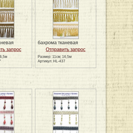
аневая
бахрома тканевая
6,5м
Размер: 11см; 16,5м
7
Артикул: HL-437