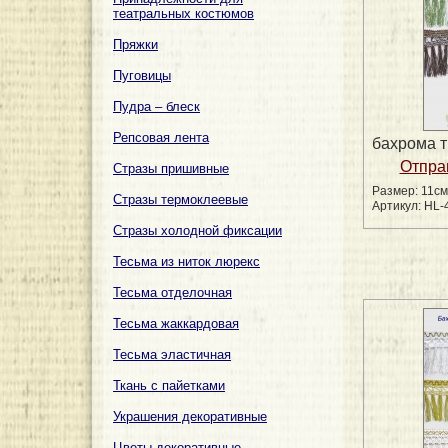
театральных костюмов
Пряжки
Пуговицы
Пудра – блеск
Репсовая лента
бахрома 
Стразы пришивные
Размер: 11см
Стразы термоклеевые
Артикул: HL-
Стразы холодной фиксации
Тесьма из ниток люрекс
Тесьма отделочная
Тесьма жаккардовая
Тесьма эластичная
Ткань с пайетками
Украшения декоративные
Цветы декоративные