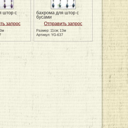
я штор с
бахрома для штор с
бусами
13м
Размер: 11см; 13м
7
Артикул: YG-637