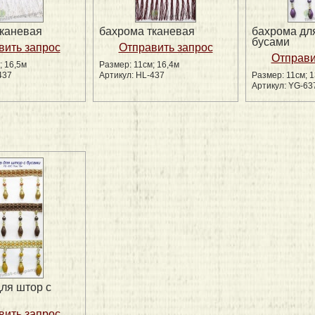
тканевая
бахрома тканевая
бахрома дл
бусами
; 16,5м
Размер: 11см; 16,4м
437
Артикул: HL-437
Размер: 11см; 
Артикул: YG-63
ля штор с