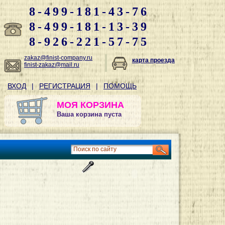
8-499-181-43-76
8-499-181-13-39
8-926-221-57-75
zakaz@finist-company.ru
карта проезда
finist-zakaz@mail.ru
ВХОД
|
РЕГИСТРАЦИЯ
|
ПОМОЩЬ
МОЯ КОРЗИНА
Ваша корзина пуста