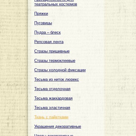
театральных костюмов
Пряжки
Пуговицы
Пудра – блеск
Репсовая лента
Стразы пришивные
Стразы термоклеевые
Стразы холодной фиксации
Тесьма из ниток люрекс
Тесьма отделочная
Тесьма жаккардовая
Тесьма эластичная
Ткань с пайетками
Украшения декоративные
Цветы декоративные