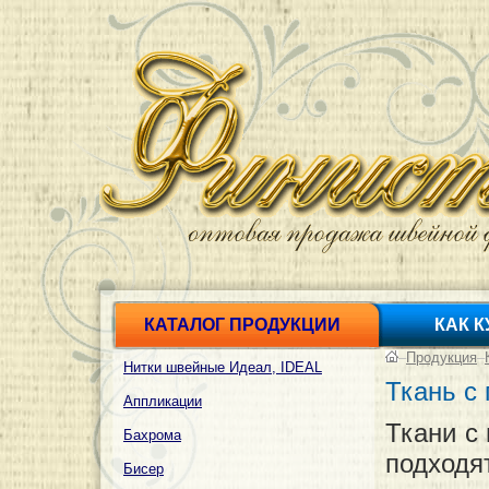
КАТАЛОГ ПРОДУКЦИИ
КАК 
–
Продукция
–
Нитки швейные Идеал, IDEAL
Ткань с
Аппликации
Ткани с
Бахрома
подход
Бисер