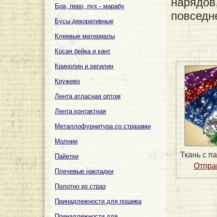
нарядов
Боа, перо, пух - марабу
повседн
Бусы декоративные
Клеевые материалы
Косая бейка и кант
Кринолин и регилин
Кружево
Лента атласная оптом
Лента контактная
Металлофурнитура со стразами
Молнии
Ткань с п
Пайетки
Плечевые накладки
Полотно из страз
Принадлежности для пошива
Принадлежности для