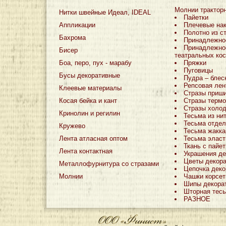
Молнии трактор
Нитки швейные Идеал, IDEAL
Пайетки
Аппликации
Плечевые на
Полотно из с
Бахрома
Принадлежно
Принадлежно
Бисер
театральных ко
Боа, перо, пух - марабу
Пряжки
Пуговицы
Бусы декоративные
Пудра – блес
Репсовая лен
Клеевые материалы
Стразы приш
Косая бейка и кант
Стразы терм
Стразы холо
Кринолин и регилин
Тесьма из ни
Тесьма отдел
Кружево
Тесьма жакка
Лента атласная оптом
Тесьма эласт
Ткань с пайе
Лента контактная
Украшения де
Цветы декор
Металлофурнитура со стразами
Цепочка деко
Молнии
Чашки корсе
Шипы декора
Шторная тес
РАЗНОЕ