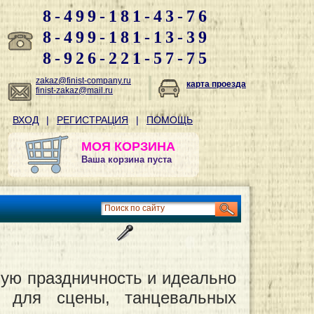
8-499-181-43-76
8-499-181-13-39
8-926-221-57-75
zakaz@finist-company.ru
карта проезда
finist-zakaz@mail.ru
ВХОД
|
РЕГИСТРАЦИЯ
|
ПОМОЩЬ
МОЯ КОРЗИНА
Ваша корзина пуста
ную праздничность и идеально
в для сцены, танцевальных