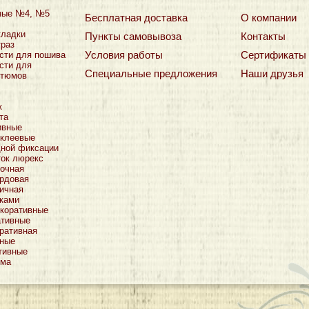
ные №4, №5
Бесплатная доставка
О компании
кладки
Пункты самовывоза
Контакты
траз
Условия работы
Сертификаты
сти для пошива
сти для
Специальные предложения
Наши друзья
стюмов
к
та
ивные
оклеевые
дной фиксации
ток люрекс
очная
рдовая
ичная
тками
коративные
ативные
ративная
тные
тивные
ьма