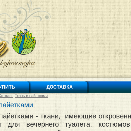
КУПИТЬ
ДОСТАВКА
Каталог
–
Ткань с пайетками
 пайетками
 пайетками - ткани, имеющие откровен
ят для вечернего туалета, костюмо