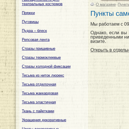
театральных костюмов
–
О магазине
–
Пункт
Пункты сам
Пряжки
Пуговицы
Мы работаем с 09.
Пудра – блеск
Однако, если вы
приведенными ни
Репсовая лента
визите.
Стразы пришивные
Открыть в отдельн
Стразы термоклеевые
Стразы холодной фиксации
Тесьма из ниток люрекс
Тесьма отделочная
Тесьма жаккардовая
Тесьма эластичная
Ткань с пайетками
Украшения декоративные
Цветы декоративные