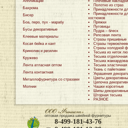
Аппликации
Плечевые накладки
Полотно из страз
Бахрома
Принадлежности д
Принадлежности дл
Бисер
костюмов
Боа, перо, пух - марабу
Пряжки
Пуговицы
Бусы декоративные
Пудра – блеск
Репсовая лента
Клеевые материалы
Стразы пришивные
Косая бейка и кант
Стразы термоклеев
Стразы холодной ф
Кринолин и регилин
Тесьма из ниток лю
Тесьма отделочная
Кружево
Тесьма жаккардова
Лента атласная оптом
Тесьма эластичная
Ткань с пайетками
Лента контактная
Украшения декорат
Цветы декоративны
Металлофурнитура со стразами
Цепочка декоратив
Молнии
Чашки корсетные
Шипы декоративны
Шторная тесьма
РАЗНОЕ
оптовая продажа швейной фурнитуры
8-499-181-43-76