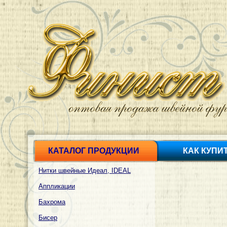
КАТАЛОГ ПРОДУКЦИИ
КАК КУПИ
Нитки швейные Идеал, IDEAL
Аппликации
Бахрома
Бисер