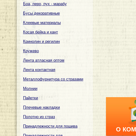
Боа, перо, пух - марабу
Бусы декоративные
Клеевые материалы
Косая бейка и кант
Кринолин и регилин
Кружево
Лента атласная оптом
Лента контактная
Металлофурнитура со стразами
Молнии
Пайетки
Плечевые накладки
Полотно из страз
Принадлежности для пошива
О КО
Принадлежности для