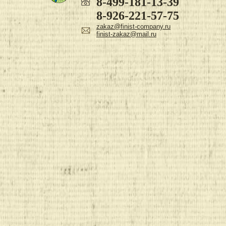
8-499-181-13-39
8-926-221-57-75
zakaz@finist-company.ru
finist-zakaz@mail.ru