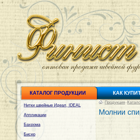
КАТАЛОГ ПРОДУКЦИИ
КАК КУПИ
–
Продукция
–
Катал
Нитки швейные Идеал, IDEAL
Молнии спи
Аппликации
Бахрома
Бисер