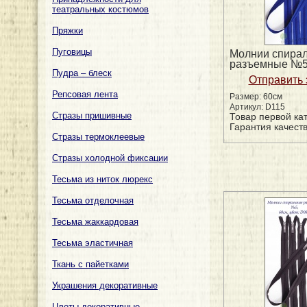
театральных костюмов
Пряжки
Пуговицы
Молнии спира
разъемные №
Пудра – блеск
Репсовая лента
Размер: 60см
Артикул: D115
Стразы пришивные
Товар первой ка
Гарантия качеств
Стразы термоклеевые
Стразы холодной фиксации
Тесьма из ниток люрекс
Тесьма отделочная
Тесьма жаккардовая
Тесьма эластичная
Ткань с пайетками
Украшения декоративные
Цветы декоративные