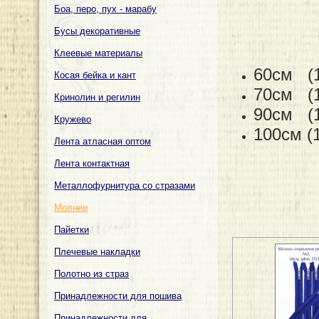
Боа, перо, пух - марабу
Бусы декоративные
Клеевые материалы
60см (1
Косая бейка и кант
70см (1
Кринолин и регилин
90см (1
Кружево
100см (
Лента атласная оптом
Лента контактная
Металлофурнитура со стразами
Молнии
Пайетки
Плечевые накладки
Полотно из страз
Принадлежности для пошива
Принадлежности для