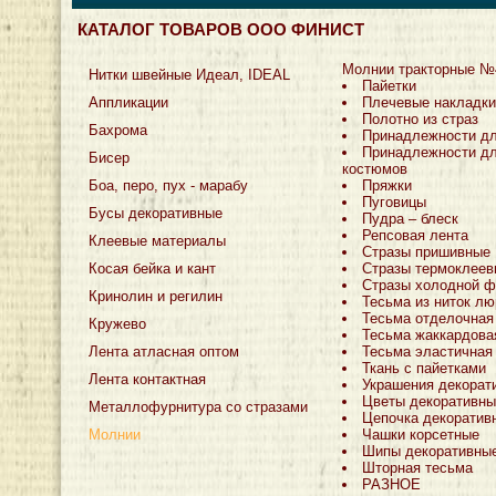
КАТАЛОГ ТОВАРОВ ООО ФИНИСТ
Молнии тракторные №
Нитки швейные Идеал, IDEAL
Пайетки
Аппликации
Плечевые накладки
Полотно из страз
Бахрома
Принадлежности д
Принадлежности дл
Бисер
костюмов
Боа, перо, пух - марабу
Пряжки
Пуговицы
Бусы декоративные
Пудра – блеск
Репсовая лента
Клеевые материалы
Стразы пришивные
Косая бейка и кант
Стразы термоклеев
Стразы холодной ф
Кринолин и регилин
Тесьма из ниток лю
Тесьма отделочная
Кружево
Тесьма жаккардова
Лента атласная оптом
Тесьма эластичная
Ткань с пайетками
Лента контактная
Украшения декорат
Цветы декоративны
Металлофурнитура со стразами
Цепочка декоратив
Молнии
Чашки корсетные
Шипы декоративны
Шторная тесьма
РАЗНОЕ