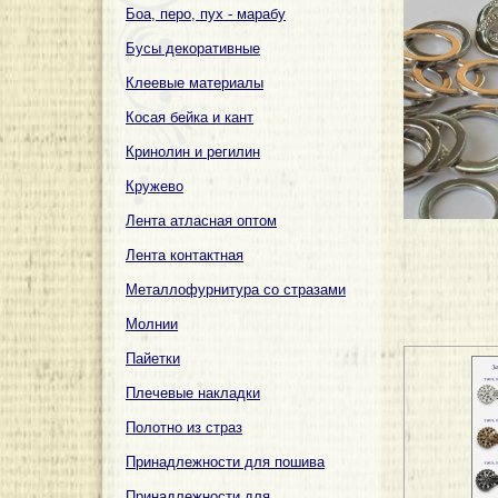
Боа, перо, пух - марабу
Бусы декоративные
Клеевые материалы
Косая бейка и кант
Кринолин и регилин
Кружево
Лента атласная оптом
Лента контактная
Металлофурнитура со стразами
Молнии
Пайетки
Плечевые накладки
Полотно из страз
Принадлежности для пошива
Принадлежности для