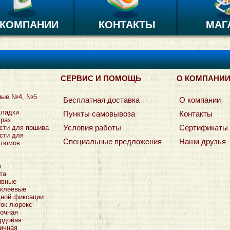
 КОМПАНИИ
КОНТАКТЫ
МАГ
СЕРВИС И ПОМОЩЬ
О КОМПАНИ
ные №4, №5
Бесплатная доставка
О компании
кладки
Пункты самовывоза
Контакты
траз
Условия работы
Сертификаты
сти для пошива
сти для
Специальные предложения
Наши друзья
стюмов
к
та
ивные
оклеевые
дной фиксации
ток люрекс
очная
рдовая
ичная