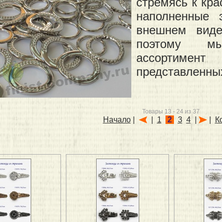
стремясь к кр
наполненные 
внешнем виде
поэтому м
ассортимен
представленны
Товары 13 - 24 из 37
Начало
|
|
1
2
3
4
|
|
К