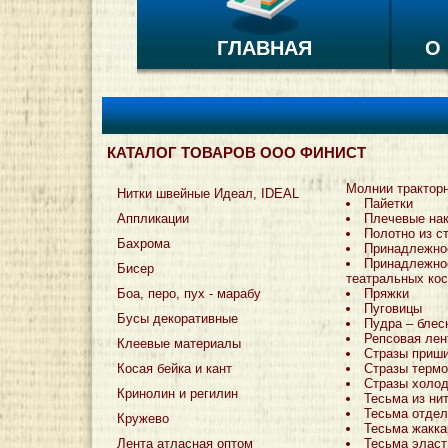
ГЛАВНАЯ
О
КАТАЛОГ ТОВАРОВ ООО ФИНИСТ
Молнии трактор
Нитки швейные Идеал, IDEAL
Пайетки
Аппликации
Плечевые на
Полотно из с
Бахрома
Принадлежно
Принадлежно
Бисер
театральных ко
Боа, перо, пух - марабу
Пряжки
Пуговицы
Бусы декоративные
Пудра – блес
Репсовая лен
Клеевые материалы
Стразы приш
Косая бейка и кант
Стразы терм
Стразы холо
Кринолин и регилин
Тесьма из ни
Тесьма отдел
Кружево
Тесьма жакка
Лента атласная оптом
Тесьма эласт