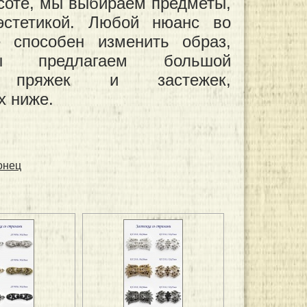
асоте, мы выбираем предметы,
эстетикой. Любой нюанс во
 способен изменить образ,
ы предлагаем большой
т пряжек и застежек,
х ниже.
онец