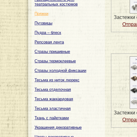
театральных костюмов
Пряжки
Застежки 
Пуговицы
Пудра – блеск
Репсовая лента
Стразы пришивные
Стразы термоклеевые
Стразы холодной фиксации
Тесьма из ниток люрекс
Тесьма отделочная
Тесьма жаккардовая
Тесьма эластичная
Застежки 
Ткань с пайетками
Украшения декоративные
Цветы декоративные