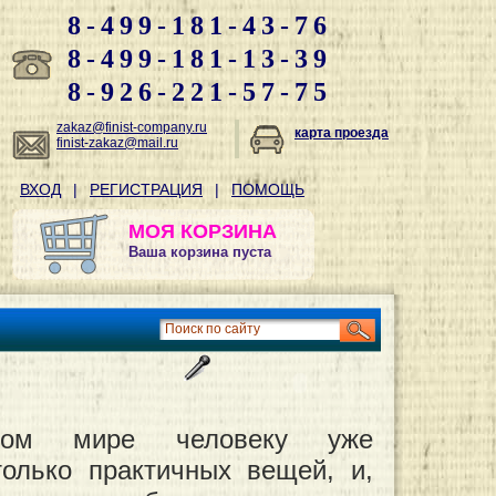
8-499-181-43-76
8-499-181-13-39
8-926-221-57-75
zakaz@finist-company.ru
карта проезда
finist-zakaz@mail.ru
ВХОД
|
РЕГИСТРАЦИЯ
|
ПОМОЩЬ
МОЯ КОРЗИНА
Ваша корзина пуста
ном мире человеку уже
только практичных вещей, и,