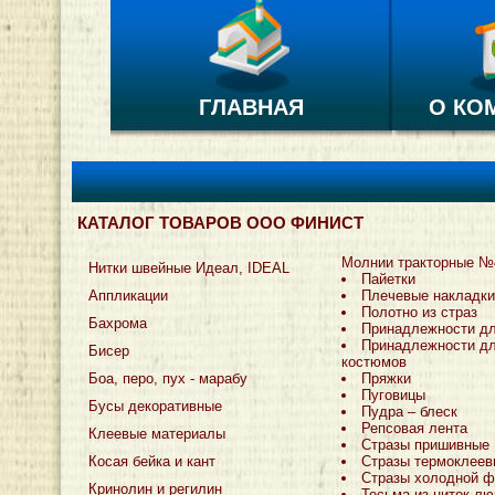
ГЛАВНАЯ
О КО
КАТАЛОГ ТОВАРОВ ООО ФИНИСТ
Молнии тракторные №
Нитки швейные Идеал, IDEAL
Пайетки
Аппликации
Плечевые накладки
Полотно из страз
Бахрома
Принадлежности д
Принадлежности дл
Бисер
костюмов
Боа, перо, пух - марабу
Пряжки
Пуговицы
Бусы декоративные
Пудра – блеск
Репсовая лента
Клеевые материалы
Стразы пришивные
Косая бейка и кант
Стразы термоклеев
Стразы холодной ф
Кринолин и регилин
Тесьма из ниток лю