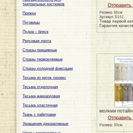
театральных костюмов
Размер: 60см
Пряжки
Артикул: D151
Товар первой ка
Пуговицы
Гарантия качеств
Пудра – блеск
Репсовая лента
Стразы пришивные
Стразы термоклеевые
Стразы холодной фиксации
Тесьма из ниток люрекс
Тесьма отделочная
Тесьма жаккардовая
Тесьма эластичная
молнии потай
Ткань с пайетками
Украшения декоративные
Размер: 50см
Цветы декоративные