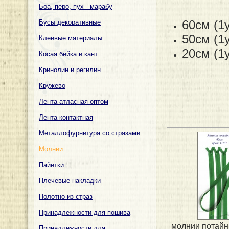
Боа, перо, пух - марабу
60см (1у
Бусы декоративные
50см (1
Клеевые материалы
20см (1
Косая бейка и кант
Кринолин и регилин
Кружево
Лента атласная оптом
Лента контактная
Металлофурнитура со стразами
Молнии
Пайетки
Плечевые накладки
Полотно из страз
Принадлежности для пошива
молнии потайн
Принадлежности для