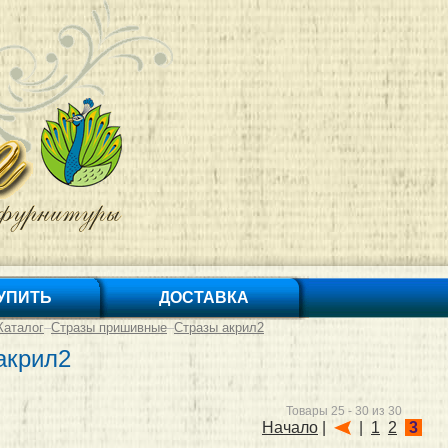
КУПИТЬ
ДОСТАВКА
Каталог
–
Стразы пришивные
–
Стразы акрил2
акрил2
Товары 25 - 30 из 30
Начало
|
|
1
2
3