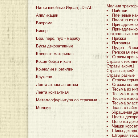
Молнии трактор
Нитки швейные Идеал, IDEAL
Пайетки
Аппликации
Плечевые на
Полотно из с
Бахрома
Принадлежно
Принадлежно
Бисер
театральных ко
Боа, перо, пух - марабу
Пряжки
Пуговицы
Бусы декоративные
Пудра – блес
Репсовая лен
Клеевые материалы
Стразы приш
Косая бейка и кант
Стразы стеклян
Стразы акрил1
Кринолин и регилин
Стразы акрил2
Стразы разные
Кружево
Стразы терм
Лента атласная оптом
Стразы холо
Тесьма из ни
Лента контактная
Тесьма отдел
Тесьма жакка
Металлофурнитура со стразами
Тесьма эласт
Молнии
Ткань с пайе
Украшения де
Цветы декор
Цепочка деко
Чашки корсе
Шипы декора
Шторная тес