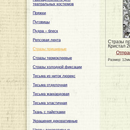
театральных костюмов
Пряжки
Пуговицы
Пудра – блеск
Репсовая лента
Стразы п
Кристал 
Стразы пришивные
Стразы термоклеевые
Размер: 12м
Стразы холодной фиксации
Тесьма из ниток люрекс
Тесьма отделочная
Тесьма жаккардовая
Тесьма эластичная
Ткань с пайетками
Украшения декоративные
Цветы декоративные