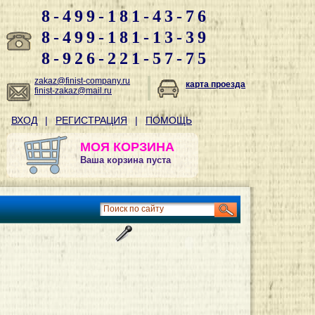
8-499-181-43-76
8-499-181-13-39
8-926-221-57-75
zakaz@finist-company.ru
карта проезда
finist-zakaz@mail.ru
ВХОД
|
РЕГИСТРАЦИЯ
|
ПОМОЩЬ
МОЯ КОРЗИНА
Ваша корзина пуста