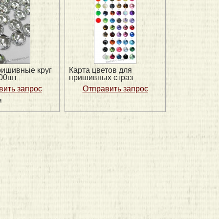
ришивные круг
Карта цветов для
200шт
пришивных страз
м