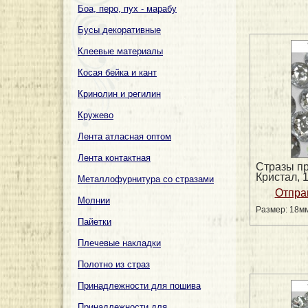
Боа, перо, пух - марабу
Бусы декоративные
Клеевые материалы
Косая бейка и кант
Кринолин и регилин
Кружево
Лента атласная оптом
Лента контактная
Стразы п
Кристал, 
Металлофурнитура со стразами
Молнии
Размер: 18м
Пайетки
Плечевые накладки
Полотно из страз
Принадлежности для пошива
Принадлежности для