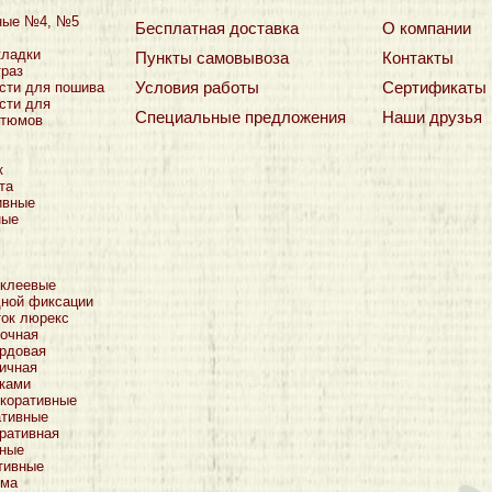
ные №4, №5
Бесплатная доставка
О компании
кладки
Пункты самовывоза
Контакты
траз
Условия работы
Сертификаты
сти для пошива
сти для
Специальные предложения
Наши друзья
стюмов
к
та
ивные
ные
оклеевые
дной фиксации
ток люрекс
очная
рдовая
ичная
тками
коративные
ативные
ративная
тные
тивные
ьма