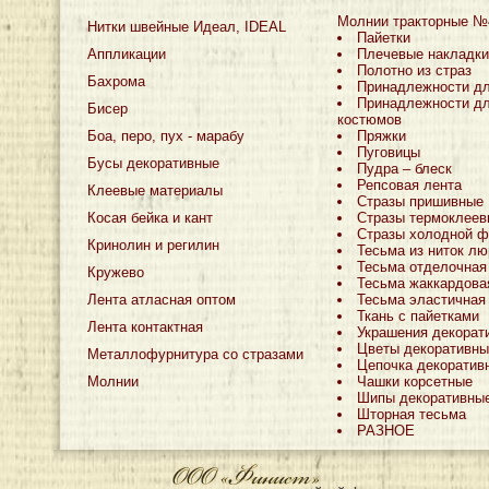
Молнии тракторные №
Нитки швейные Идеал, IDEAL
Пайетки
Аппликации
Плечевые накладки
Полотно из страз
Бахрома
Принадлежности д
Принадлежности дл
Бисер
костюмов
Боа, перо, пух - марабу
Пряжки
Пуговицы
Бусы декоративные
Пудра – блеск
Репсовая лента
Клеевые материалы
Стразы пришивные
Косая бейка и кант
Стразы термоклеев
Стразы холодной ф
Кринолин и регилин
Тесьма из ниток лю
Тесьма отделочная
Кружево
Тесьма жаккардова
Лента атласная оптом
Тесьма эластичная
Ткань с пайетками
Лента контактная
Украшения декорат
Цветы декоративны
Металлофурнитура со стразами
Цепочка декоратив
Молнии
Чашки корсетные
Шипы декоративны
Шторная тесьма
РАЗНОЕ