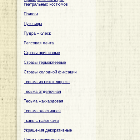
театральных костюмов
Пряжки
Пуговицы
Пудра – блеск
Репсовая лента
Стразы пришивные
Стразы термоклеевые
Стразы холодной фиксации
Тесьма из ниток люрекс
Тесьма отделочная
Тесьма жаккардовая
Тесьма эластичная
Ткань с пайетками
Украшения декоративные
Цветы декоративные