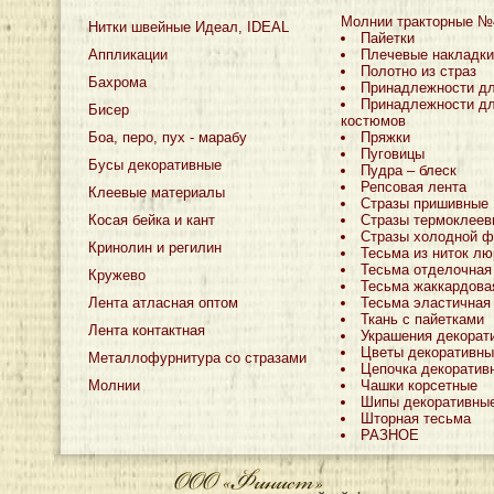
Молнии тракторные №
Нитки швейные Идеал, IDEAL
Пайетки
Аппликации
Плечевые накладки
Полотно из страз
Бахрома
Принадлежности д
Принадлежности дл
Бисер
костюмов
Боа, перо, пух - марабу
Пряжки
Пуговицы
Бусы декоративные
Пудра – блеск
Репсовая лента
Клеевые материалы
Стразы пришивные
Косая бейка и кант
Стразы термоклеев
Стразы холодной ф
Кринолин и регилин
Тесьма из ниток лю
Тесьма отделочная
Кружево
Тесьма жаккардова
Лента атласная оптом
Тесьма эластичная
Ткань с пайетками
Лента контактная
Украшения декорат
Цветы декоративны
Металлофурнитура со стразами
Цепочка декоратив
Молнии
Чашки корсетные
Шипы декоративны
Шторная тесьма
РАЗНОЕ