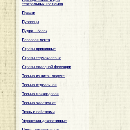
театральных костюмов
Пряжки
Пуговицы
Пудра – блеск
Репсовая лента
Стразы пришивные
Стразы термоклеевые
Стразы холодной фиксации
Тесьма из ниток люрекс
Тесьма отделочная
Тесьма жаккардовая
Тесьма эластичная
Ткань с пайетками
Украшения декоративные
Цветы декоративные