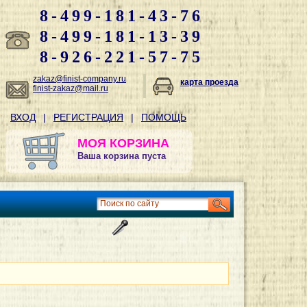
8-499-181-43-76
8-499-181-13-39
8-926-221-57-75
zakaz@finist-company.ru
карта проезда
finist-zakaz@mail.ru
ВХОД
|
РЕГИСТРАЦИЯ
|
ПОМОЩЬ
МОЯ КОРЗИНА
Ваша корзина пуста