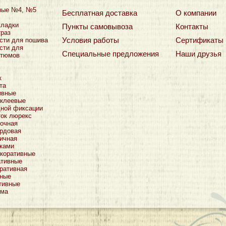
ные №4, №5
Бесплатная доставка
О компании
кладки
Пункты самовывоза
Контакты
траз
Условия работы
Сертификаты
сти для пошива
сти для
Специальные предложения
Наши друзья
стюмов
к
та
ивные
оклеевые
дной фиксации
ток люрекс
очная
рдовая
ичная
тками
коративные
ативные
ративная
тные
тивные
ьма