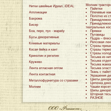
Молнии трактор
Нитки швейные Идеал, IDEAL
Пайетки
Аппликации
Плечевые на
Полотно из с
Бахрома
Принадлежно
Принадлежно
Бисер
театральных ко
Боа, перо, пух - марабу
Пряжки
Пуговицы
Бусы декоративные
Пудра – блес
Репсовая лен
Клеевые материалы
Стразы приш
Косая бейка и кант
Стразы терм
Стразы холо
Кринолин и регилин
Тесьма из ни
Тесьма отдел
Кружево
Тесьма жакка
Лента атласная оптом
Тесьма эласт
Ткань с пайе
Лента контактная
Украшения де
Цветы декор
Металлофурнитура со стразами
Цепочка деко
Молнии
Чашки корсе
Шипы декора
Шторная тес
РАЗНОЕ