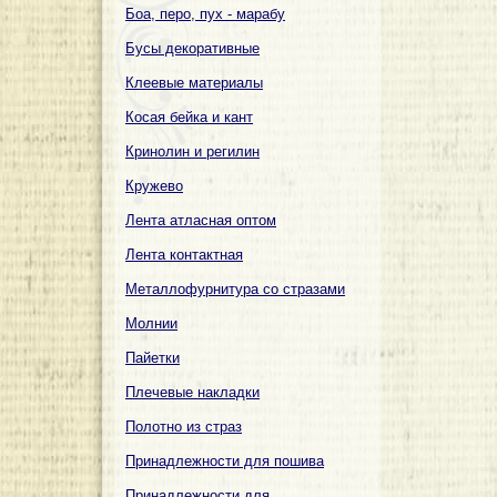
Боа, перо, пух - марабу
Бусы декоративные
Клеевые материалы
Косая бейка и кант
Кринолин и регилин
Кружево
Лента атласная оптом
Лента контактная
Металлофурнитура со стразами
Молнии
Пайетки
Плечевые накладки
Полотно из страз
Принадлежности для пошива
Принадлежности для