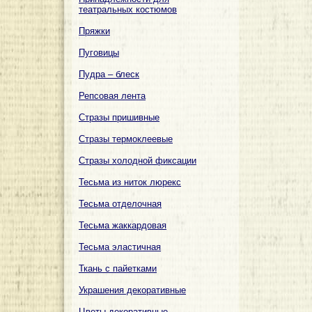
театральных костюмов
Пряжки
Пуговицы
Пудра – блеск
Репсовая лента
Стразы пришивные
Стразы термоклеевые
Стразы холодной фиксации
Тесьма из ниток люрекс
Тесьма отделочная
Тесьма жаккардовая
Тесьма эластичная
Ткань с пайетками
Украшения декоративные
Цветы декоративные