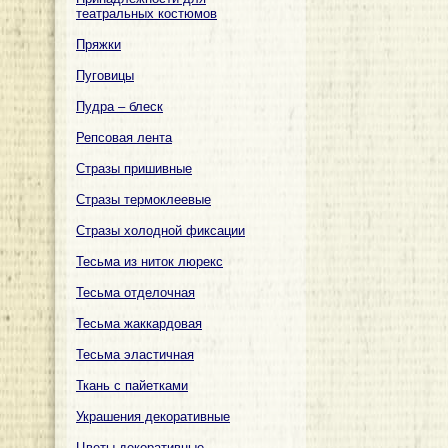
театральных костюмов
Пряжки
Пуговицы
Пудра – блеск
Репсовая лента
Стразы пришивные
Стразы термоклеевые
Стразы холодной фиксации
Тесьма из ниток люрекс
Тесьма отделочная
Тесьма жаккардовая
Тесьма эластичная
Ткань с пайетками
Украшения декоративные
Цветы декоративные