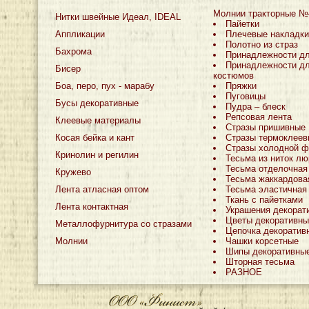
Молнии тракторные №
Нитки швейные Идеал, IDEAL
Пайетки
Аппликации
Плечевые накладки
Полотно из страз
Бахрома
Принадлежности д
Принадлежности дл
Бисер
костюмов
Боа, перо, пух - марабу
Пряжки
Пуговицы
Бусы декоративные
Пудра – блеск
Репсовая лента
Клеевые материалы
Стразы пришивные
Косая бейка и кант
Стразы термоклеев
Стразы холодной ф
Кринолин и регилин
Тесьма из ниток лю
Тесьма отделочная
Кружево
Тесьма жаккардова
Лента атласная оптом
Тесьма эластичная
Ткань с пайетками
Лента контактная
Украшения декорат
Цветы декоративны
Металлофурнитура со стразами
Цепочка декоратив
Молнии
Чашки корсетные
Шипы декоративны
Шторная тесьма
РАЗНОЕ