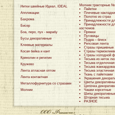
Молнии тракторные №
Нитки швейные Идеал, IDEAL
Пайетки
Аппликации
Плечевые накладки
Полотно из страз
Бахрома
Принадлежности д
Принадлежности дл
Бисер
костюмов
Боа, перо, пух - марабу
Пряжки
Пуговицы
Бусы декоративные
Пудра – блеск
Репсовая лента
Клеевые материалы
Стразы пришивные
Косая бейка и кант
Стразы термоклеев
Стразы холодной ф
Кринолин и регилин
Тесьма из ниток лю
Тесьма отделочная
Кружево
Тесьма жаккардова
Лента атласная оптом
Тесьма эластичная
Ткань с пайетками
Лента контактная
Украшения декорат
Цветы декоративны
Металлофурнитура со стразами
Цепочка декоратив
Молнии
Чашки корсетные
Шипы декоративны
Шторная тесьма
РАЗНОЕ