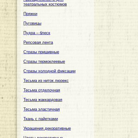
театральных костюмов
Пряжки
Пуговицы
Пудра – блеск
Репсовая лента
Стразы пришивные
Стразы термоклеевые
Стразы холодной фиксации
Тесьма из ниток люрекс
Тесьма отделочная
Тесьма жаккардовая
Тесьма эластичная
Ткань с пайетками
Украшения декоративные
Цветы декоративные