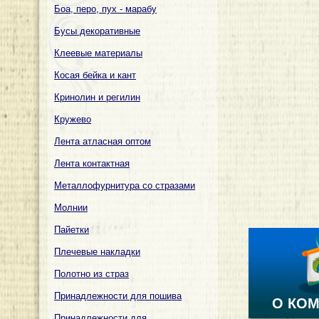
Боа, перо, пух - марабу
Бусы декоративные
Клеевые материалы
Косая бейка и кант
Кринолин и регилин
Кружево
Лента атласная оптом
Лента контактная
Металлофурнитура со стразами
Молнии
Пайетки
Плечевые накладки
Полотно из страз
Принадлежности для пошива
О КО
Принадлежности для