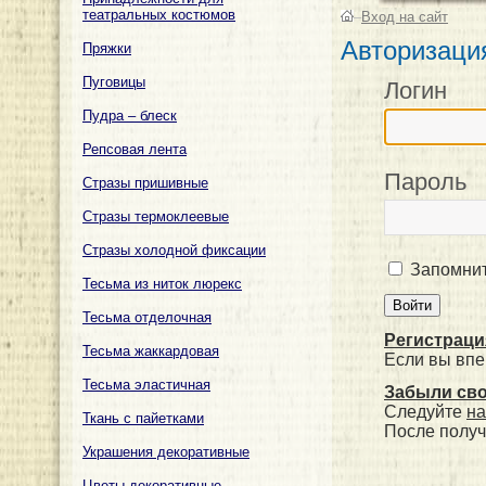
театральных костюмов
–
Вход на сайт
Авторизаци
Пряжки
Пуговицы
Логин
Пудра – блеск
Репсовая лента
Пароль
Стразы пришивные
Стразы термоклеевые
Стразы холодной фиксации
Запомнит
Тесьма из ниток люрекс
Тесьма отделочная
Регистраци
Тесьма жаккардовая
Если вы впе
Тесьма эластичная
Забыли св
Следуйте
на
Ткань с пайетками
После получ
Украшения декоративные
Цветы декоративные