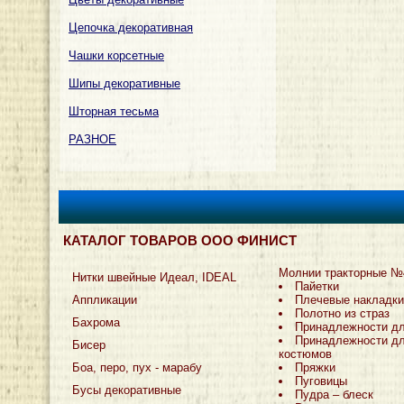
Цепочка декоративная
Чашки корсетные
Шипы декоративные
Шторная тесьма
РАЗНОЕ
КАТАЛОГ ТОВАРОВ ООО ФИНИСТ
Молнии тракторные №
Нитки швейные Идеал, IDEAL
Пайетки
Аппликации
Плечевые накладки
Полотно из страз
Бахрома
Принадлежности д
Принадлежности дл
Бисер
костюмов
Боа, перо, пух - марабу
Пряжки
Пуговицы
Бусы декоративные
Пудра – блеск