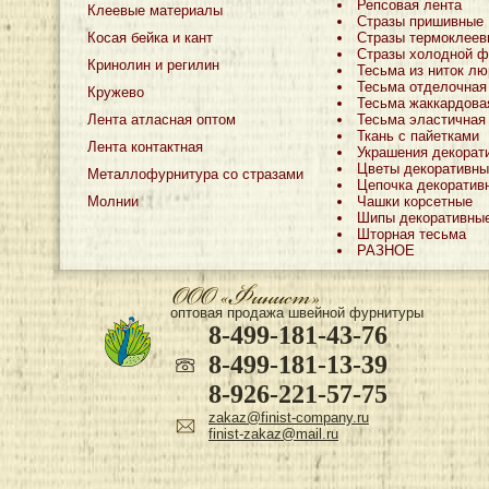
Репсовая лента
Клеевые материалы
Стразы пришивные
Косая бейка и кант
Стразы термоклеев
Стразы холодной ф
Кринолин и регилин
Тесьма из ниток лю
Тесьма отделочная
Кружево
Тесьма жаккардова
Лента атласная оптом
Тесьма эластичная
Ткань с пайетками
Лента контактная
Украшения декорат
Цветы декоративны
Металлофурнитура со стразами
Цепочка декоратив
Молнии
Чашки корсетные
Шипы декоративны
Шторная тесьма
РАЗНОЕ
оптовая продажа швейной фурнитуры
8-499-181-43-76
8-499-181-13-39
8-926-221-57-75
zakaz@finist-company.ru
finist-zakaz@mail.ru