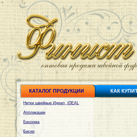
КАТАЛОГ ПРОДУКЦИИ
КАК КУПИ
Нитки швейные Идеал, IDEAL
Аппликации
Бахрома
Бисер