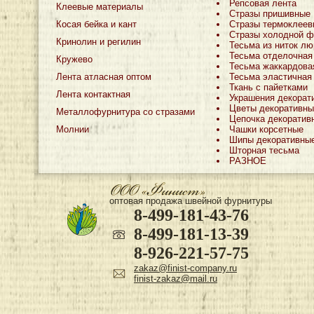
Репсовая лента
Клеевые материалы
Стразы пришивные
Косая бейка и кант
Стразы термоклеев
Стразы холодной ф
Кринолин и регилин
Тесьма из ниток лю
Тесьма отделочная
Кружево
Тесьма жаккардова
Лента атласная оптом
Тесьма эластичная
Ткань с пайетками
Лента контактная
Украшения декорат
Цветы декоративны
Металлофурнитура со стразами
Цепочка декоратив
Молнии
Чашки корсетные
Шипы декоративны
Шторная тесьма
РАЗНОЕ
оптовая продажа швейной фурнитуры
8-499-181-43-76
8-499-181-13-39
8-926-221-57-75
zakaz@finist-company.ru
finist-zakaz@mail.ru