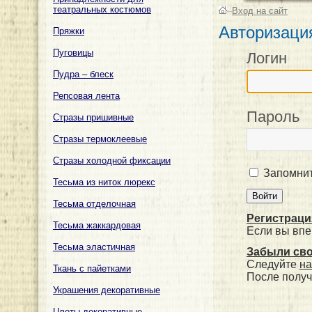
театральных костюмов
–
Вход на сайт
Авторизаци
Пряжки
Пуговицы
Логин
Пудра – блеск
Репсовая лента
Пароль
Стразы пришивные
Стразы термоклеевые
Стразы холодной фиксации
Запомнит
Тесьма из ниток люрекс
Тесьма отделочная
Регистраци
Тесьма жаккардовая
Если вы впе
Тесьма эластичная
Забыли св
Следуйте
на
Ткань с пайетками
После получ
Украшения декоративные
Цветы декоративные