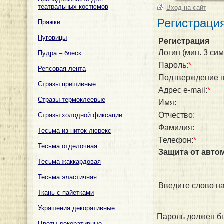
театральных костюмов
–
Вход на сайт
Регистраци
Пряжки
Пуговицы
Регистрация
Логин (мин. 3 сим
Пудра – блеск
Пароль:
*
Репсовая лента
Подтверждение п
Стразы пришивные
Адрес e-mail:
*
Стразы термоклеевые
Имя:
Отчество:
Стразы холодной фиксации
Фамилия:
Тесьма из ниток люрекс
Телефон:
*
Тесьма отделочная
Защита от авто
Тесьма жаккардовая
Тесьма эластичная
Введите слово на
Ткань с пайетками
Украшения декоративные
Пароль должен бы
Цветы декоративные