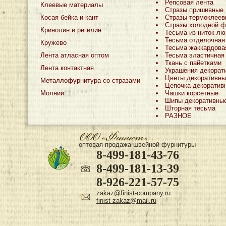
Репсовая лента
Клеевые материалы
Стразы пришивные
Косая бейка и кант
Стразы термоклеев
Стразы холодной ф
Кринолин и регилин
Тесьма из ниток лю
Тесьма отделочная
Кружево
Тесьма жаккардова
Лента атласная оптом
Тесьма эластичная
Ткань с пайетками
Лента контактная
Украшения декорат
Цветы декоративны
Металлофурнитура со стразами
Цепочка декоратив
Молнии
Чашки корсетные
Шипы декоративны
Шторная тесьма
РАЗНОЕ
оптовая продажа швейной фурнитуры
8-499-181-43-76
8-499-181-13-39
8-926-221-57-75
zakaz@finist-company.ru
finist-zakaz@mail.ru