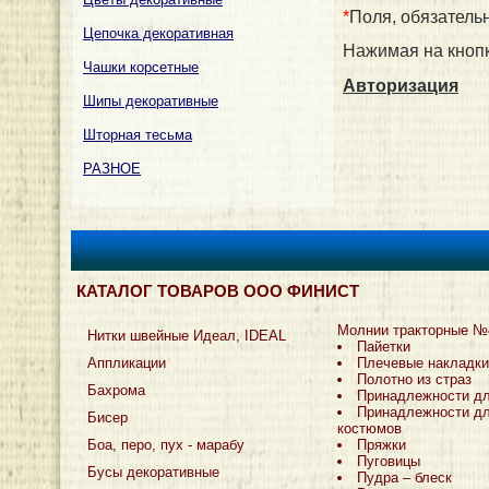
*
Поля, обязатель
Цепочка декоративная
Нажимая на кнопк
Чашки корсетные
Авторизация
Шипы декоративные
Шторная тесьма
РАЗНОЕ
КАТАЛОГ ТОВАРОВ ООО ФИНИСТ
Молнии тракторные №
Нитки швейные Идеал, IDEAL
Пайетки
Аппликации
Плечевые накладки
Полотно из страз
Бахрома
Принадлежности д
Принадлежности дл
Бисер
костюмов
Боа, перо, пух - марабу
Пряжки
Пуговицы
Бусы декоративные
Пудра – блеск