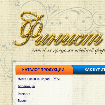
КАТАЛОГ ПРОДУКЦИИ
КАК КУПИ
Нитки швейные Идеал, IDEAL
Аппликации
Бахрома
Бисер