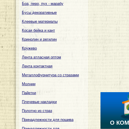
Боа, перо, пух - марабу
Бусы декоративные
Клеевые материалы
Косая бейка и кант
Кринолин и регилин
Кружево
Лента атласная оптом
Лента контактная
Металлофурнитура со стразами
Молнии
Пайетки
Плечевые накладки
Полотно из страз
Принадлежности для пошива
О КО
Принадлежности для