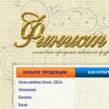
КАТАЛОГ ПРОДУКЦИИ
КАК КУПИ
Нитки швейные Идеал, IDEAL
Аппликации
Бахрома
Бисер