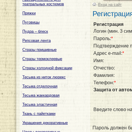
театральных костюмов
–
Вход на сайт
Регистраци
Пряжки
Пуговицы
Регистрация
Логин (мин. 3 сим
Пудра – блеск
Пароль:
*
Репсовая лента
Подтверждение п
Стразы пришивные
Адрес e-mail:
*
Стразы термоклеевые
Имя:
Отчество:
Стразы холодной фиксации
Фамилия:
Тесьма из ниток люрекс
Телефон:
*
Тесьма отделочная
Защита от авто
Тесьма жаккардовая
Тесьма эластичная
Введите слово на
Ткань с пайетками
Украшения декоративные
Пароль должен бы
Цветы декоративные