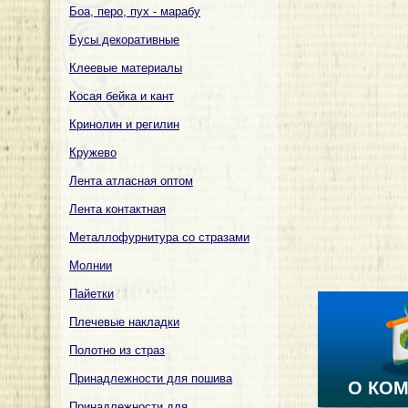
Боа, перо, пух - марабу
Бусы декоративные
Клеевые материалы
Косая бейка и кант
Кринолин и регилин
Кружево
Лента атласная оптом
Лента контактная
Металлофурнитура со стразами
Молнии
Пайетки
Плечевые накладки
Полотно из страз
Принадлежности для пошива
О КО
Принадлежности для