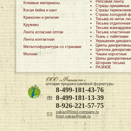
Репсовая лента
Клеевые материалы
Стразы пришивные
Косая бейка и кант
Стразы термоклеев
Стразы холодной ф
Кринолин и регилин
Тесьма из ниток лю
Тесьма отделочная
Кружево
Тесьма жаккардова
Лента атласная оптом
Тесьма эластичная
Ткань с пайетками
Лента контактная
Украшения декорат
Цветы декоративны
Металлофурнитура со стразами
Цепочка декоратив
Молнии
Чашки корсетные
Шипы декоративны
Шторная тесьма
РАЗНОЕ
оптовая продажа швейной фурнитуры
8-499-181-43-76
8-499-181-13-39
8-926-221-57-75
zakaz@finist-company.ru
finist-zakaz@mail.ru