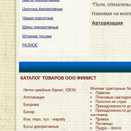
*
Поля, обязатель
Цепочка декоративная
Нажимая на кнопк
Чашки корсетные
Авторизация
Шипы декоративные
Шторная тесьма
РАЗНОЕ
КАТАЛОГ ТОВАРОВ ООО ФИНИСТ
Молнии тракторные №
Нитки швейные Идеал, IDEAL
Пайетки
Аппликации
Плечевые накладки
Полотно из страз
Бахрома
Принадлежности д
Принадлежности дл
Бисер
костюмов
Боа, перо, пух - марабу
Пряжки
Пуговицы
Бусы декоративные
Пудра – блеск