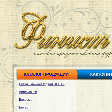
КАТАЛОГ ПРОДУКЦИИ
КАК КУПИ
Нитки швейные Идеал, IDEAL
Аппликации
Бахрома
Бисер