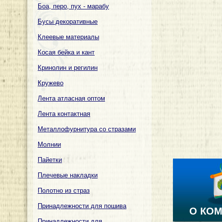
Боа, перо, пух - марабу
Бусы декоративные
Клеевые материалы
Косая бейка и кант
Кринолин и регилин
Кружево
Лента атласная оптом
Лента контактная
Металлофурнитура со стразами
Молнии
Пайетки
Плечевые накладки
Полотно из страз
Принадлежности для пошива
О КО
Принадлежности для