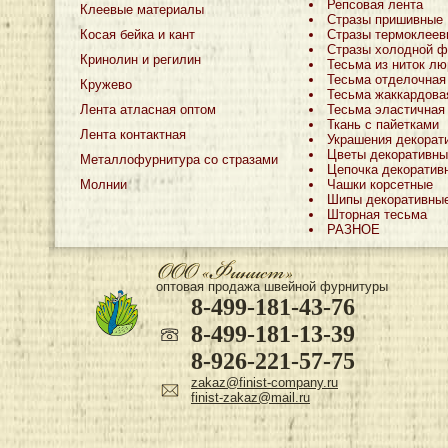
Репсовая лента
Клеевые материалы
Стразы пришивные
Косая бейка и кант
Стразы термоклеев
Стразы холодной ф
Кринолин и регилин
Тесьма из ниток лю
Тесьма отделочная
Кружево
Тесьма жаккардова
Лента атласная оптом
Тесьма эластичная
Ткань с пайетками
Лента контактная
Украшения декорат
Цветы декоративны
Металлофурнитура со стразами
Цепочка декоратив
Молнии
Чашки корсетные
Шипы декоративны
Шторная тесьма
РАЗНОЕ
оптовая продажа швейной фурнитуры
8-499-181-43-76
8-499-181-13-39
8-926-221-57-75
zakaz@finist-company.ru
finist-zakaz@mail.ru