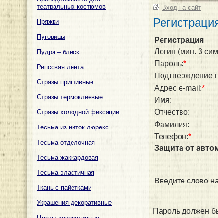
театральных костюмов
–
Вход на сайт
Регистраци
Пряжки
Пуговицы
Регистрация
Логин (мин. 3 сим
Пудра – блеск
Пароль:
*
Репсовая лента
Подтверждение п
Стразы пришивные
Адрес e-mail:
*
Стразы термоклеевые
Имя:
Отчество:
Стразы холодной фиксации
Фамилия:
Тесьма из ниток люрекс
Телефон:
*
Тесьма отделочная
Защита от авто
Тесьма жаккардовая
Тесьма эластичная
Введите слово на
Ткань с пайетками
Украшения декоративные
Пароль должен бы
Цветы декоративные