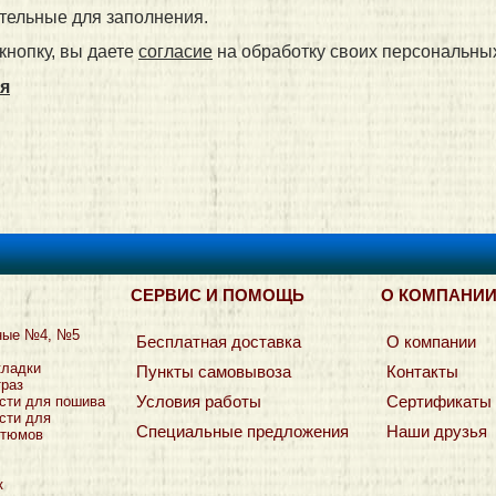
тельные для заполнения.
кнопку, вы даете
согласие
на обработку своих персональны
я
СЕРВИС И ПОМОЩЬ
О КОМПАНИ
ные №4, №5
Бесплатная доставка
О компании
кладки
Пункты самовывоза
Контакты
траз
Условия работы
Сертификаты
сти для пошива
сти для
Специальные предложения
Наши друзья
стюмов
к