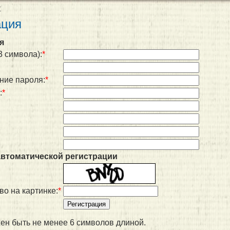
т
ация
я
3 символа):
*
ние пароля:
*
:
*
автоматической регистрации
во на картинке:
*
ен быть не менее 6 символов длиной.