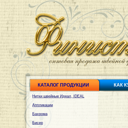
КАТАЛОГ ПРОДУКЦИИ
КАК 
Нитки швейные Идеал, IDEAL
Аппликации
Бахрома
Бисер