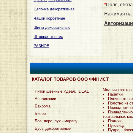
*
Поля, обяза
Цепочка декоративная
Нажимая на 
Чашки корсетные
Авторизаци
Шипы декоративные
Шторная тесьма
РАЗНОЕ
КАТАЛОГ ТОВАРОВ ООО ФИНИСТ
Молнии трактор
Нитки швейные Идеал, IDEAL
Пайетки
Аппликации
Плечевые на
Полотно из с
Бахрома
Принадлежно
Принадлежно
Бисер
театральных ко
Боа, перо, пух - марабу
Пряжки
Пуговицы
Бусы декоративные
Пудра – блес