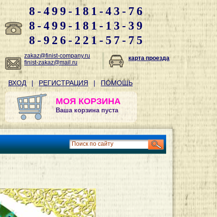
8-499-181-43-76
8-499-181-13-39
8-926-221-57-75
zakaz@finist-company.ru
карта проезда
finist-zakaz@mail.ru
ВХОД
|
РЕГИСТРАЦИЯ
|
ПОМОЩЬ
МОЯ КОРЗИНА
Ваша корзина пуста