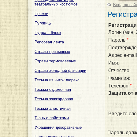
театральных костюмов
–
Вход на сай
Регистр
Пряжки
Пуговицы
Регистраци
Логин (мин. 
Пудра – блеск
Пароль:
*
Репсовая лента
Подтвержде
Стразы пришивные
Адрес e-mail
Стразы термоклеевые
Имя:
Отчество:
Стразы холодной фиксации
Фамилия:
Тесьма из ниток люрекс
Телефон:
*
Тесьма отделочная
Защита от 
Тесьма жаккардовая
Тесьма эластичная
Введите сло
Ткань с пайетками
Украшения декоративные
Пароль долж
Цветы декоративные