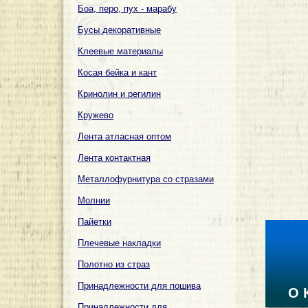
Боа, перо, пух - марабу
Бусы декоративные
Клеевые материалы
Косая бейка и кант
Кринолин и регилин
Кружево
Лента атласная оптом
Лента контактная
Металлофурнитура со стразами
Молнии
Пайетки
Плечевые накладки
Полотно из страз
Принадлежности для пошива
О 
Принадлежности для