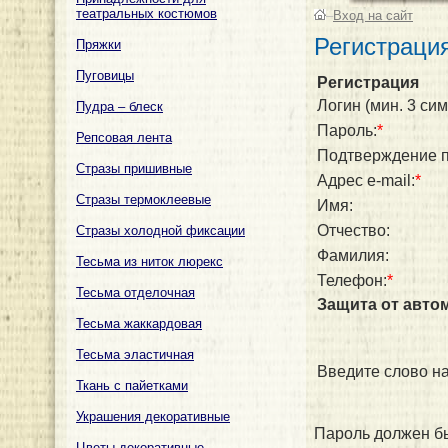
театральных костюмов
–
Вход на сайт
Регистраци
Пряжки
Пуговицы
Регистрация
Логин (мин. 3 сим
Пудра – блеск
Пароль:
*
Репсовая лента
Подтверждение п
Стразы пришивные
Адрес e-mail:
*
Стразы термоклеевые
Имя:
Отчество:
Стразы холодной фиксации
Фамилия:
Тесьма из ниток люрекс
Телефон:
*
Тесьма отделочная
Защита от авто
Тесьма жаккардовая
Тесьма эластичная
Введите слово на
Ткань с пайетками
Украшения декоративные
Пароль должен бы
Цветы декоративные