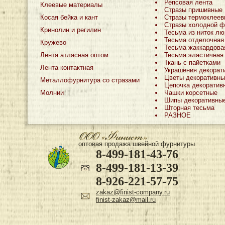
Репсовая лента
Клеевые материалы
Стразы пришивные
Косая бейка и кант
Стразы термоклеев
Стразы холодной ф
Кринолин и регилин
Тесьма из ниток лю
Тесьма отделочная
Кружево
Тесьма жаккардова
Лента атласная оптом
Тесьма эластичная
Ткань с пайетками
Лента контактная
Украшения декорат
Цветы декоративны
Металлофурнитура со стразами
Цепочка декоратив
Молнии
Чашки корсетные
Шипы декоративны
Шторная тесьма
РАЗНОЕ
оптовая продажа швейной фурнитуры
8-499-181-43-76
8-499-181-13-39
8-926-221-57-75
zakaz@finist-company.ru
finist-zakaz@mail.ru