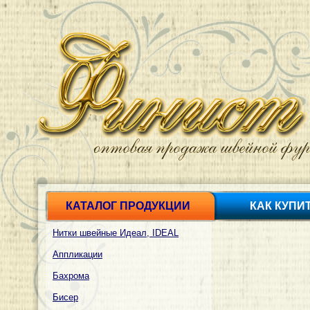
КАТАЛОГ ПРОДУКЦИИ
КАК КУПИ
Нитки швейные Идеал, IDEAL
Аппликации
Бахрома
Бисер