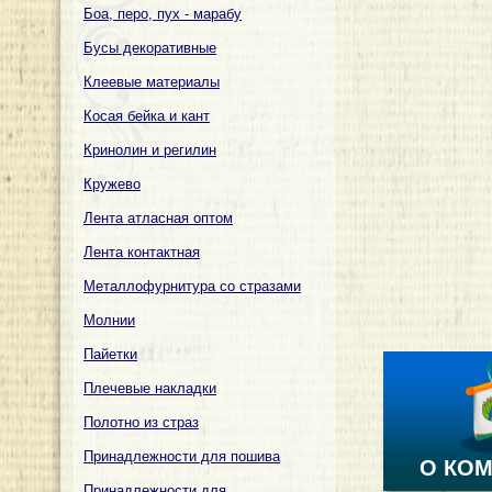
Боа, перо, пух - марабу
Бусы декоративные
Клеевые материалы
Косая бейка и кант
Кринолин и регилин
Кружево
Лента атласная оптом
Лента контактная
Металлофурнитура со стразами
Молнии
Пайетки
Плечевые накладки
Полотно из страз
Принадлежности для пошива
О КО
Принадлежности для