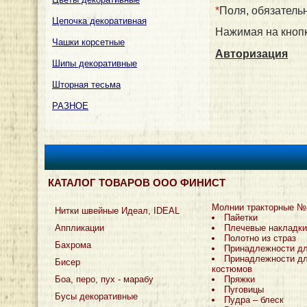
*
Поля, обязатель
Цепочка декоративная
Нажимая на кнопк
Чашки корсетные
Авторизация
Шипы декоративные
Шторная тесьма
РАЗНОЕ
КАТАЛОГ ТОВАРОВ ООО ФИНИСТ
Молнии тракторные №
Нитки швейные Идеал, IDEAL
Пайетки
Аппликации
Плечевые накладки
Полотно из страз
Бахрома
Принадлежности д
Принадлежности дл
Бисер
костюмов
Боа, перо, пух - марабу
Пряжки
Пуговицы
Бусы декоративные
Пудра – блеск